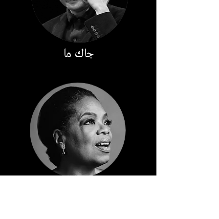
جاك ما
أوبرا وينفري