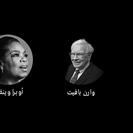
أوبرا وين
وارن بافيت