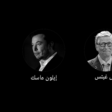
ل غيتس
إيلون ماسك