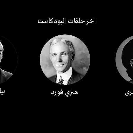
اخر حلقات البودكاست
بي
فرى
هنري فورد