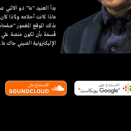
بدأ العنيد "ما" ذو الاثني ع
ماذا كانت أحلامه ولماذا كا
بذلك الموقع المغمور "صفح
قَسمَهُ بأن تكون منصة عل
الإليكترونية الصيني جاك ما.